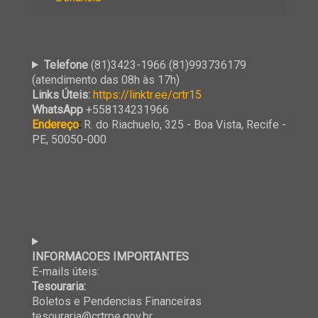
Telefone
(81)3423-1966 (81)993736179
(atendimento das 08h às 17h)
Links Úteis:
https://linktr.ee/crtr15
WhatsApp
+558134231966
Endereço
:
R. do Riachuelo, 325 - Boa Vista, Recife -
PE, 50050-000
INFORMACOES IMPORTANTES
E-mails úteis:
Tesouraria:
Boletos e Pendencias Financeiras
tesouraria@crtrpe.gov.br