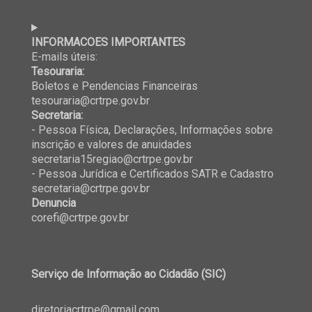
INFORMACOES IMPORTANTES
E-mails úteis:
Tesouraria:
Boletos e Pendencias Financeiras
tesouraria@crtrpe.gov.br
Secretaria:
- Pessoa Física, Declarações, Informações sobre
inscrição e valores de anuidades
secretaria15regiao@crtrpe.gov.br
- Pessoa Jurídica e Certificados SATR e Cadastro
secretaria@crtrpe.gov.br
Denuncia
corefi@crtrpe.gov.br
Serviço de Informação ao Cidadão (SIC)
diretoriacrtrpe@gmail.com