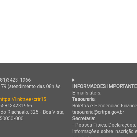
81)3423-1966
79 (atendimento das 08h às
INFORMACOES IMPORTANTE
E-mails úteis:
https://linktr.ee/crtr15
Tesouraria:
558134231966
Boletos e Pendencias Finance
 do Riachuelo, 325 - Boa Vista,
tesouraria@crtrpe.gov.br
, 50050-000
Secretaria:
- Pessoa Física, Declarações,
Informações sobre inscrição e