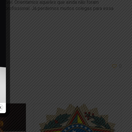
cindível. Orientamos aqueles que ainda não foram
ão profissional. Já perdemos muitos colegas para essa
0