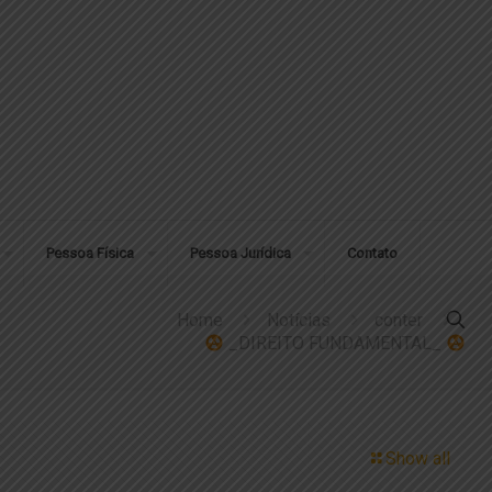
Pessoa Física
Pessoa Jurídica
Contato
Home
Notícias
conter
_DIREITO FUNDAMENTAL_
Show all