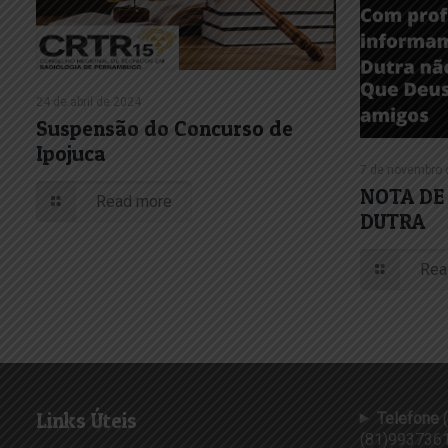
24 de abril de 2024
Suspensão do Concurso de
Ipojuca
7 de novembro 
NOTA DE 
Read more
DUTRA
Rea
Links Úteis
Telefone
(
(81)9937361