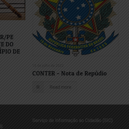
TR/PE
CE DO
PIO DE
15 de julho de 2022
CONTER – Nota de Repúdio
Read more
Serviço de Informação ao Cidadão (SIC)
S