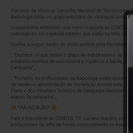
Por meio de ofício ao Conselho Nacional de Técnicos em Ra
Radiologia estão no grupo prioritário de vacinação contra 
O expediente eletrônico veio como resposta ao CONTER, que
radiológicas, em especial aqueles que estão na linha de f
Confira, a seguir, trecho do ofício emitido pela Secretaria
_“Destaca-se que dentre o grupo de trabalhadores da saú
estabelecimentos de assistência e vigilância à saúde, seja
Campanha”_.
_“Portanto, os profissionais da Radiologia estão incluído
de saúde ou apresentação de declaração emitida pelo ser
Plano e dos Informes Técnicos da Campanha Nacional de V
etapas da campanha”_.
*IMUNIZAÇÃO*
Para o presidente do CONTER, TR. Luciano Guedes, a resp
profissionais da linha de frente, especialmente na área da 