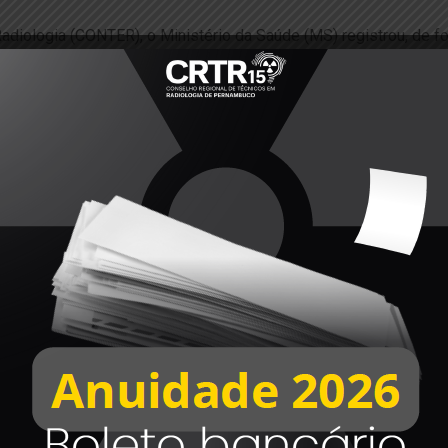
diologia (CONTER), o Ministério da Saúde (MS) registrou, de for
a COVID-19.
 enviou documento no dia 29 de janeiro, sobre o caráter de urg
rente da pandemia.
 de Vigilância em Saúde do MS:
de estão contemplados tanto profissionais de saúde quanto os
m eles hospitais, clínicas, ambulatórios, laboratórios e outros 
s no grupo supracitado, devendo ser solicitado documentação que
viço de saúde. Desta forma, a orientação do Plano Nacional de
acinação contra a covid-19, que direcionam os grupos conforme
osta do órgão máximo de saúde no país deixa claro a responsab
Radiologia.