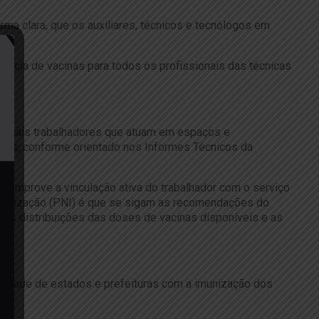
ma clara, que os auxiliares, técnicos e tecnólogos em
ência de vacinas para todos os profissionais das técnicas
 demais trabalhadores que atuam em espaços e
locais, conforme orientado nos Informes Técnicos da
 comprove a vinculação ativa do trabalhador com o serviço
 Imunização (PNI) é que se sigam as recomendações do
 as distribuições das doses de vacinas disponíveis e as
ilidade de estados e prefeituras com a imunização dos