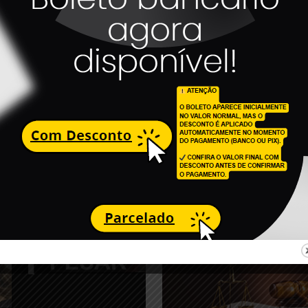
frente. Portanto, a vacinação para nossos profissionais é impres
entação nos moldes previstos no PNI, junto com sua habilitaç
 vidas dos nossos profissionais”_, defende Luciano.
.gov.br/site/noticia/direito-fundamental-03-03-2021
r.gov.br/pdf/upload/upload/resposta_ms_pni.pdf