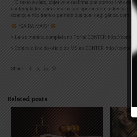
_“O texto é claro, objetivo e reafirma que somos linha de 
contemplados com a vacina que apresentem a devida docum
doença e não iremos permitir qualquer negligência com as
*SAIBA MAIS*
> Leia a matéria completa no Portal CONTER: http://conter
> Confira o link do ofício do MS ao CONTER: http://conte
Share
Related posts