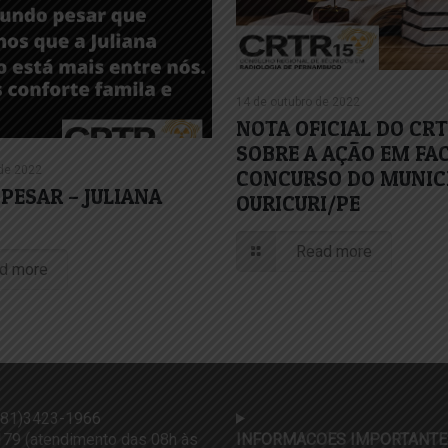
14 de outubro de 2022
NOTA OFICIAL DO CR
SOBRE A AÇÃO EM FA
de 2022
CONCURSO DO MUNICÍ
PESAR – JULIANA
OURICURI/PE
Read more
d more
81)3423-1966
79 (atendimento das 08h às
INFORMACOES IMPORTANTE