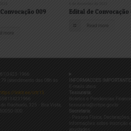
 2024
6 de dezembro de 2023
e Convocação 009
Edital de Convocação
Read more
d more
81)3423-1966
79 (atendimento das 08h às
INFORMACOES IMPORTANTE
E-mails úteis:
https://linktr.ee/crtr15
Tesouraria:
558134231966
Boletos e Pendencias Finance
 do Riachuelo, 325 - Boa Vista,
tesouraria@crtrpe.gov.br
, 50050-000
Secretaria:
- Pessoa Física, Declarações,
Informações sobre inscrição e
anuidades