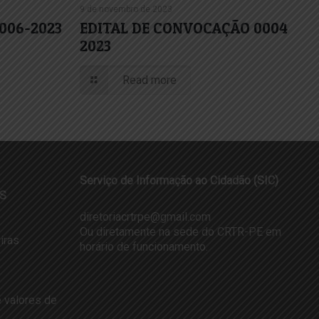
9 de novembro de 2023
 006-2023
EDITAL DE CONVOCAÇÃO 0004
2023
Read more
Serviço de Informação ao Cidadão (SIC)
S
diretoriacrtrpe@gmail.com
Ou diretamente na sede do CRTR-PE em
iras
horário de funcionamento.
 valores de