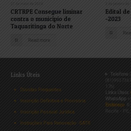
27 de maio de 2024
2 de janeiro de
CRTRPE Consegue liminar
Edital d
contra o município de
-2023
Taquaritinga do Norte
Rea
Read more
Links Úteis
Telefone
(
(81)9937361
17h)
Dúvidas Frequentes
Links Úteis:
WhatsApp
+
Inscrição Definitiva e Provisória
Endereço
:
R.
Recife - PE
Inscrição Pessoal Jurídica
Instruções Para Renovação -SATR