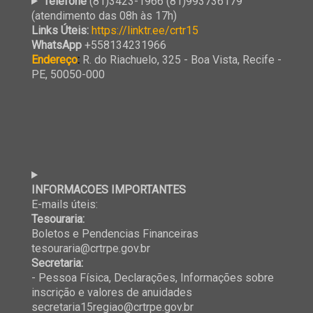
Telefone
(81)3423-1966 (81)993736179
(atendimento das 08h às 17h)
Links Úteis:
https://linktr.ee/crtr15
WhatsApp
+558134231966
Endereço
:
R. do Riachuelo, 325 - Boa Vista, Recife -
PE, 50050-000
INFORMACOES IMPORTANTES
E-mails úteis:
Tesouraria:
Boletos e Pendencias Financeiras
tesouraria@crtrpe.gov.br
Secretaria:
- Pessoa Física, Declarações, Informações sobre
inscrição e valores de anuidades
secretaria15regiao@crtrpe.gov.br