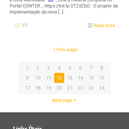
Portal CONTER:_ https://bit.ly/2TZdZbD . O projeto de
implementação da nova
[…]
37
Read more
Prev page
1
2
3
4
5
6
7
8
9
10
11
12
13
14
15
16
17
18
19
20
21
22
23
24
Next page
Links Úteis