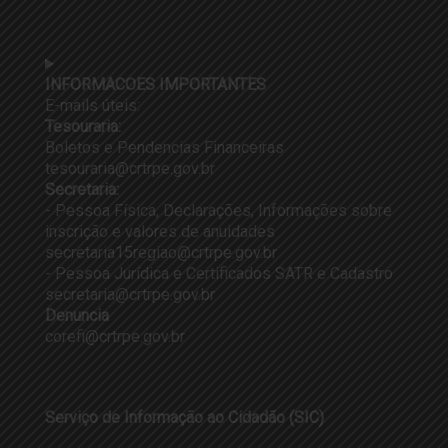
INFORMACOES IMPORTANTES
E-mails úteis:
Tesouraria:
Boletos e Pendencias Financeiras
tesouraria@crtrpe.gov.br
Secretaria:
- Pessoa Física, Declarações, Informações sobre
inscrição e valores de anuidades
secretaria15regiao@crtrpe.gov.br
- Pessoa Jurídica e Certificados SATR e Cadastro
secretaria@crtrpe.gov.br
Denuncia
corefi@crtrpe.gov.br
Serviço de Informação ao Cidadão (SIC)