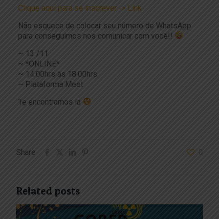
Clique aqui para se inscrever -> Link
Não esquece de colocar seu número de WhatsApp
para conseguimos nos comunicar com você!!
~ 13 /11
~ *ONLINE*
~ 14:00hrs às 18:00hrs
~ Plataforma Meet
Te encontramos lá
Share
0
Related posts