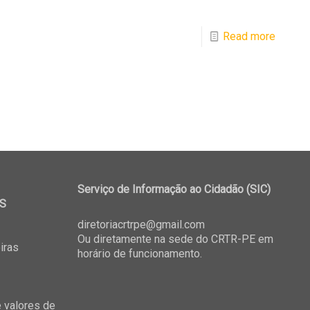
Read more
Serviço de Informação ao Cidadão (SIC)
S
diretoriacrtrpe@gmail.com
Ou diretamente na sede do CRTR-PE em
iras
horário de funcionamento.
 valores de