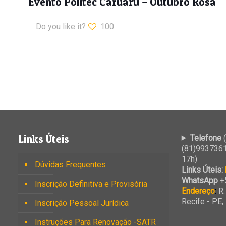
Evento Politec Caruaru – Outubro Rosa
Do you like it?
100
Links Úteis
Telefone
(
(81)9937361
17h)
Dúvidas Frequentes
Links Úteis:
WhatsApp
+
Inscrição Definitiva e Provisória
Endereço
:
R.
Recife - PE
Inscrição Pessoal Jurídica
Instruções Para Renovação -SATR