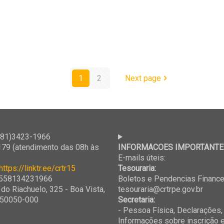
1
2
Next page
81)3423-1966
79 (atendimento das 08h às
INFORMACOES IMPORTANTE
E-mails úteis:
https://linktr.ee/crtr15
Tesouraria:
558134231966
Boletos e Pendencias Finance
 do Riachuelo, 325 - Boa Vista,
tesouraria@crtrpe.gov.br
, 50050-000
Secretaria:
- Pessoa Física, Declarações,
Informações sobre inscrição e