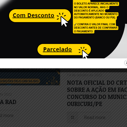
14 de outubro de 2022
NOTA OFICIAL DO CR
SOBRE A AÇÃO EM FA
de 2022
CONCURSO DO MUNICÍ
DA RAD
OURICURI/PE
d more
Read more