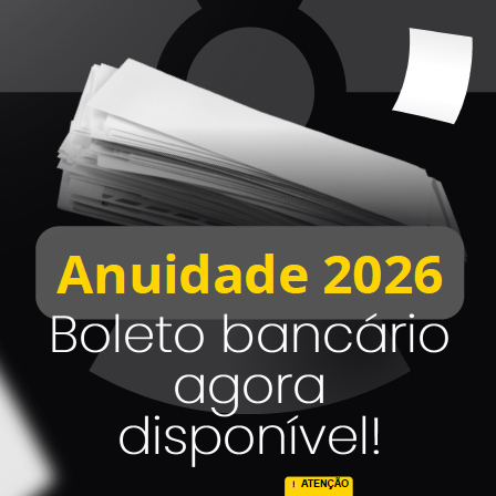
E
do presidente do Conter. TR. Manoel Benedito Viana e do Diret
a impressora para o nosso setor de fiscalização.