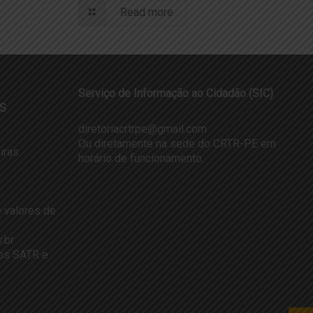
Read more
Serviço de Informação ao Cidadão (SIC)
S
diretoriacrtrpe@gmail.com
Ou diretamente na sede do CRTR-PE em
iras
horário de funcionamento.
 valores de
.br
dos SATR e