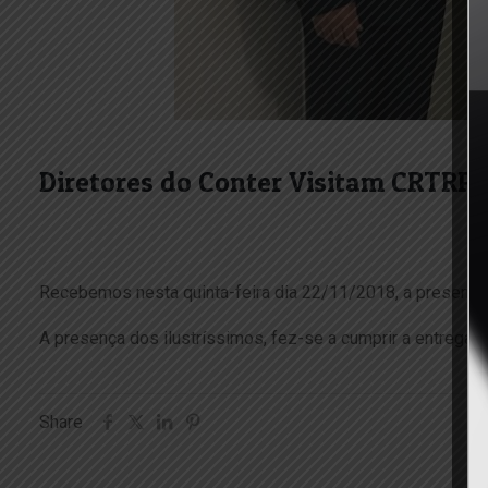
Diretores do Conter Visitam CRTRP
Recebemos nesta quinta-feira dia 22/11/2018, a presença 
A presença dos ilustríssimos, fez-se a cumprir a entrega d
Share