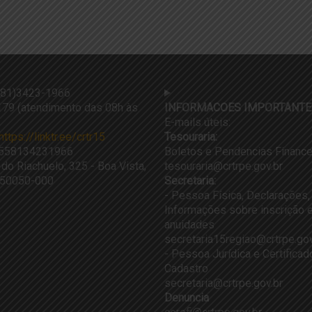
81)3423-1966
79 (atendimento das 08h às
INFORMACOES IMPORTANTE
E-mails úteis:
https://linktr.ee/crtr15
Tesouraria:
558134231966
Boletos e Pendencias Finance
 do Riachuelo, 325 - Boa Vista,
tesouraria@crtrpe.gov.br
, 50050-000
Secretaria:
- Pessoa Física, Declarações,
Informações sobre inscrição e
anuidades
secretaria15regiao@crtrpe.gov
- Pessoa Jurídica e Certifica
Cadastro
secretaria@crtrpe.gov.br
Denuncia