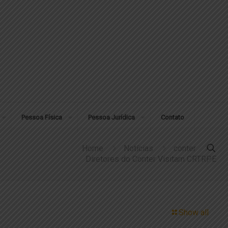
Pessoa Física
Pessoa Jurídica
Contato
Home
Notícias
conter
Diretores do Conter Visitam CRTRPE
Show all