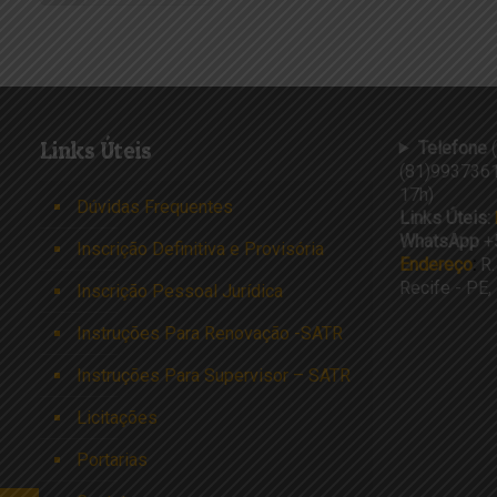
Links Úteis
Telefone
(
(81)9937361
17h)
Dúvidas Frequentes
Links Úteis:
WhatsApp
+
Inscrição Definitiva e Provisória
Endereço
:
R.
Recife - PE
Inscrição Pessoal Jurídica
Instruções Para Renovação -SATR
Instruções Para Supervisor – SATR
Licitações
Portarias