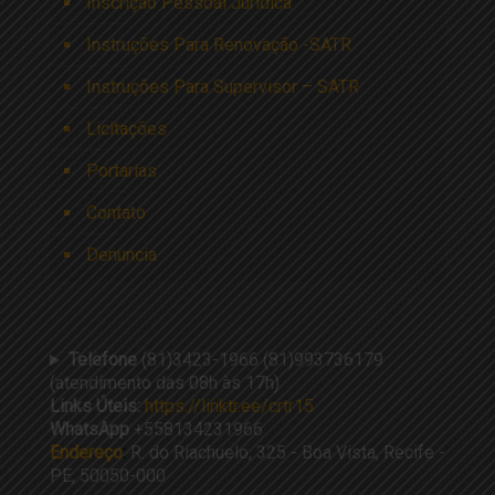
Inscrição Pessoal Jurídica
Instruções Para Renovação -SATR
Instruções Para Supervisor – SATR
Licitações
Portarias
Contato
Denuncia
Telefone
(81)3423-1966 (81)993736179
(atendimento das 08h às 17h)
Links Úteis:
https://linktr.ee/crtr15
WhatsApp
+558134231966
Endereço
:
R. do Riachuelo, 325 - Boa Vista, Recife -
PE, 50050-000