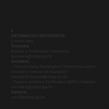
INFORMACOES IMPORTANTES
E-mails úteis:
Tesouraria:
Boletos e Pendencias Financeiras
tesouraria@crtrpe.gov.br
Secretaria:
- Pessoa Física, Declarações, Informações sobre
inscrição e valores de anuidades
secretaria15regiao@crtrpe.gov.br
- Pessoa Jurídica e Certificados SATR e Cadastro
secretaria@crtrpe.gov.br
Denuncia
corefi@crtrpe.gov.br