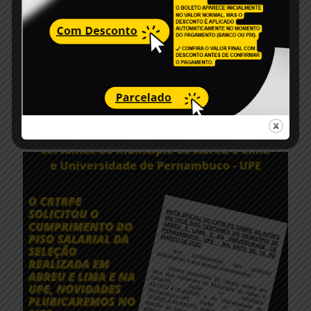
14 de outubro de 2022
NOTA OFICIAL DO CRTR/PE SOBRE A
AÇÃO EM FACE DO CONCURSO DO
MUNICÍPIO DE OURICURI/PE
Read more