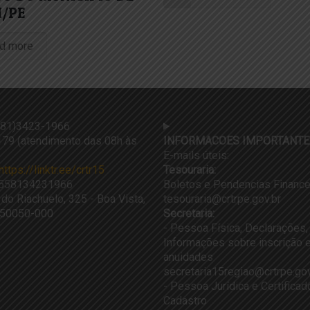
I/PE
d more
81)3423-1966
79 (atendimento das 08h às
INFORMACOES IMPORTANTE
E-mails úteis:
https://linktr.ee/crtr15
Tesouraria:
558134231966
Boletos e Pendencias Finance
 do Riachuelo, 325 - Boa Vista,
tesouraria@crtrpe.gov.br
, 50050-000
Secretaria:
- Pessoa Física, Declarações,
Informações sobre inscrição e
anuidades
secretaria15regiao@crtrpe.gov
- Pessoa Jurídica e Certifica
Cadastro