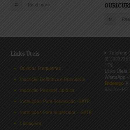
OURICUR
Read more
Rea
Links Úteis
Telefone
(
(81)9937361
17h)
Dúvidas Frequentes
Links Úteis:
WhatsApp
+
Inscrição Definitiva e Provisória
Endereço
:
R.
Recife - PE
Inscrição Pessoal Jurídica
Instruções Para Renovação -SATR
Instruções Para Supervisor – SATR
Licitações