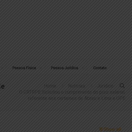
Pessoa Física
Pessoa Jurídica
Contato
de
Home
Notícias
Juridico
O CRTRPE Solicitou o cumprimento do piso salarial,
referente aos certames de Abreu e Lima e UPE
Show all