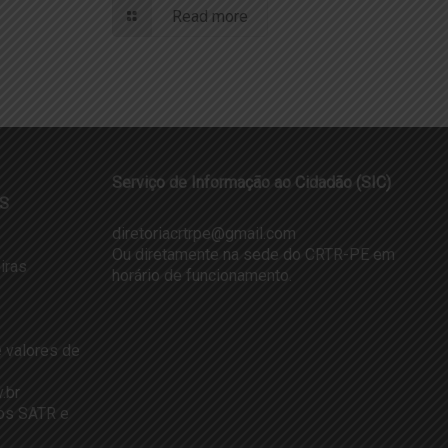
Read more
Serviço de Informação ao Cidadão (SIC)
S
diretoriacrtrpe@gmail.com
Ou diretamente na sede do CRTR-PE em
iras
horário de funcionamento.
 valores de
.br
dos SATR e