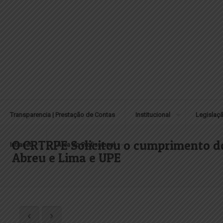
Transparencia | Prestação de Contas
Institucional
Legislaç
O CRTRPE Solicitou o cumprimento do 
Intranet
Área do Profissional
Abreu e Lima e UPE