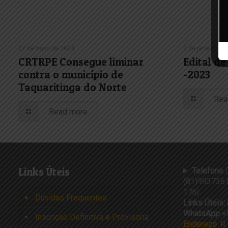
27 de maio de 2024
2 de janeiro de
CRTRPE Consegue liminar
Edital d
contra o município de
-2023
Taquaritinga do Norte
Rea
Read more
Links Úteis
Telefone
(
(81)9937361
17h)
Dúvidas Frequentes
Links Úteis:
WhatsApp
+
Inscrição Definitiva e Provisória
Endereço
:
R.