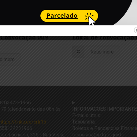
 2024
6 de dezembro de 2023
e Convocação 009
Edital de convocação
Read more
d more
81)3423-1966
79 (atendimento das 08h às
INFORMACOES IMPORTANTE
E-mails úteis:
https://linktr.ee/crtr15
Tesouraria:
558134231966
Boletos e Pendencias Finance
 do Riachuelo, 325 - Boa Vista,
tesouraria@crtrpe.gov.br