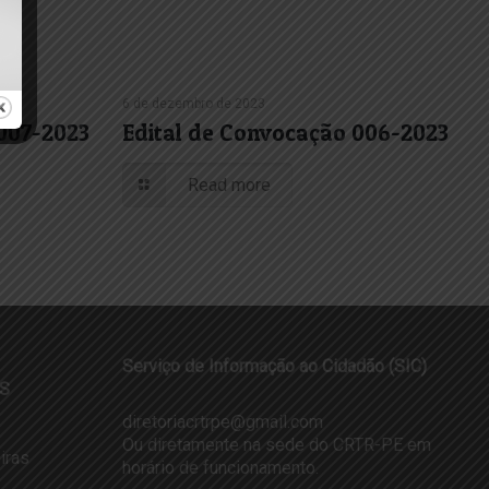
6 de dezembro de 2023
 007-2023
Edital de Convocação 006-2023
Read more
Serviço de Informação ao Cidadão (SIC)
S
diretoriacrtrpe@gmail.com
Ou diretamente na sede do CRTR-PE em
iras
horário de funcionamento.