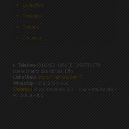
Licitações
Portarias
Contato
Denuncia
Telefone
(81)3423-1966 (81)993736179
(atendimento das 08h às 17h)
Links Úteis:
https://linktr.ee/crtr15
WhatsApp
+558134231966
Endereço
:
R. do Riachuelo, 325 - Boa Vista, Recife -
PE, 50050-000