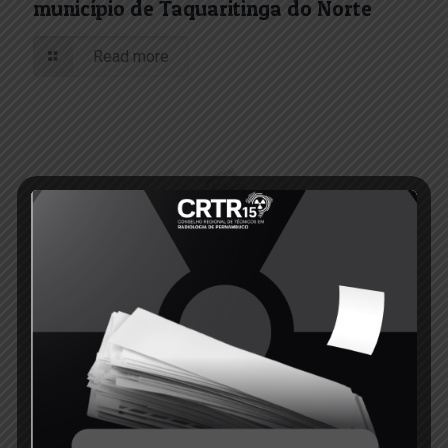
município de Taquaritinga do Norte
Read more
2 de janeiro de 2024
Edital de Convocação 009 -2023
Read more