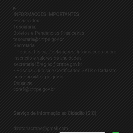
INFORMACOES IMPORTANTES
E-mails úteis:
Tesouraria:
Boletos e Pendencias Financeiras
tesouraria@crtrpe.gov.br
Secretaria:
- Pessoa Física, Declarações, Informações sobre
inscrição e valores de anuidades
secretaria15regiao@crtrpe.gov.br
- Pessoa Jurídica e Certificados SATR e Cadastro
secretaria@crtrpe.gov.br
Denuncia
corefi@crtrpe.gov.br
Serviço de Informação ao Cidadão (SIC)
diretoriacrtrpe@gmail.com