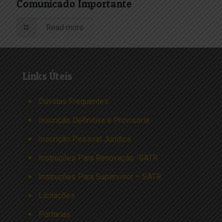
Comunicado Importante
Read more
Links Úteis
Dúvidas Frequentes
Inscrição Definitiva e Provisória
Inscrição Pessoal Jurídica
Instruções Para Renovação -SATR
Instruções Para Supervisor – SATR
Licitações
Portarias