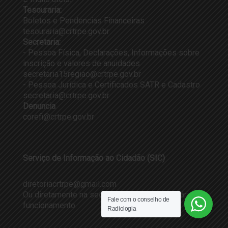
Tesouraria:
Boletos e Pendencias Financeiras
tesouraria@crtrpe.gov.br
Secretaria:
- Pessoa Física, Declarações, Informações sobre
inscrição e valores de anuidades
secretaria15regiao@crtrpe.gov.br
- Pessoa Jurídica e Certificados SATR e Cadastro
secretaria@crtrpe.gov.br
Denuncia
corefi@crtrpe.gov.br
Serviço de Informação ao Cidadão (SIC)
diretoriacrtrpe@gmail.com
Ou diretamente na sede do CRTR-PE em horário de
Fale com o conselho de
funcionamento.
Radiologia