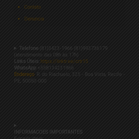
Contato
Denuncia
Telefone
(81)3423-1966 (81)993736179
(atendimento das 08h às 17h)
Links Úteis:
https://linktr.ee/crtr15
WhatsApp
+558134231966
Endereço
:
R. do Riachuelo, 325 - Boa Vista, Recife -
PE, 50050-000
INFORMACOES IMPORTANTES
E-mails úteis: