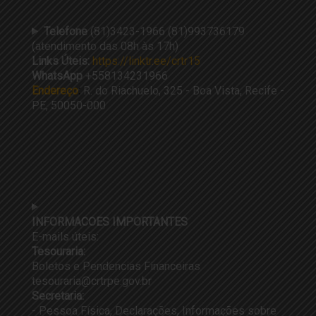
Telefone
(81)3423-1966 (81)993736179
(atendimento das 08h às 17h)
Links Úteis:
https://linktr.ee/crtr15
WhatsApp
+558134231966
Endereço
:
R. do Riachuelo, 325 - Boa Vista, Recife -
PE, 50050-000
INFORMACOES IMPORTANTES
E-mails úteis:
Tesouraria:
Boletos e Pendencias Financeiras
tesouraria@crtrpe.gov.br
Secretaria:
- Pessoa Física, Declarações, Informações sobre