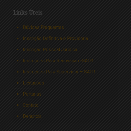
Links Úteis
Dúvidas Frequentes
Inscrição Definitiva e Provisória
Inscrição Pessoal Jurídica
Instruções Para Renovação -SATR
Instruções Para Supervisor – SATR
Licitações
Portarias
Contato
Denuncia