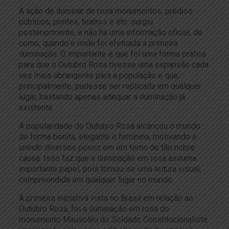
A ação de iluminar de rosa monumentos, prédios
públicos, pontes, teatros e etc. surgiu
posteriormente, e não há uma informação oficial, de
como, quando e onde foi efetuada a primeira
iluminação. O importante é que foi uma forma prática
para que o Outubro Rosa tivesse uma expansão cada
vez mais abrangente para a população e que,
principalmente, pudesse ser replicada em qualquer
lugar, bastando apenas adequar a iluminação já
existente.
A popularidade do Outubro Rosa alcançou o mundo
de forma bonita, elegante e feminina, motivando e
unindo diversos povos em em torno de tão nobre
causa. Isso faz que a iluminação em rosa assuma
importante papel, pois tornou-se uma leitura visual,
compreendida em qualquer lugar no mundo.
A primeira iniciativa vista no Brasil em relação ao
Outubro Rosa, foi a iluminação em rosa do
monumento Mausoléu do Soldado Constitucionalista