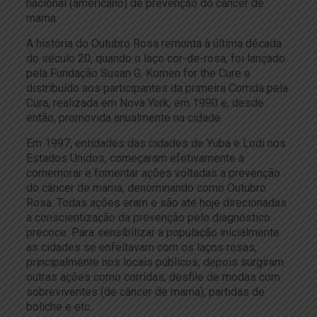
nacional (americano) de prevenção do câncer de
mama.
A história do Outubro Rosa remonta à última década
do século 20, quando o laço cor-de-rosa, foi lançado
pela Fundação Susan G. Komen for the Cure e
distribuído aos participantes da primeira Corrida pela
Cura, realizada em Nova York, em 1990 e, desde
então, promovida anualmente na cidade.
Em 1997, entidades das cidades de Yuba e Lodi nos
Estados Unidos, começaram efetivamente a
comemorar e fomentar ações voltadas a prevenção
do câncer de mama, denominando como Outubro
Rosa. Todas ações eram e são até hoje direcionadas
a conscientização da prevenção pelo diagnóstico
precoce. Para sensibilizar a população inicialmente
as cidades se enfeitavam com os laços rosas,
principalmente nos locais públicos, depois surgiram
outras ações como corridas, desfile de modas com
sobreviventes (de câncer de mama), partidas de
boliche e etc.