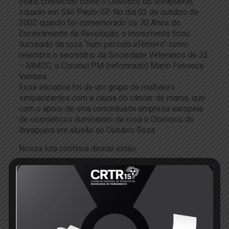
(mais conhecido como o Obelisco do Ibirapuera),
situado em São Paulo-SP. No dia 02 de outubro de
2002 quando foi comemorado os 70 Anos do
Encerramento da Revolução, o monumento ficou
iluminado de rosa “num período efêmero” como
relembra o secretário da Sociedade Veteranos de 32
– MMDC, o Coronel PM (reformado) Mário Fonseca
Ventura.
Essa iniciativa foi de um grupo de mulheres
simpatizantes com a causa do câncer de mama, que
com o apoio de uma conceituada empresa européia
de cosméticos iluminaram de rosa o Obelisco do
Ibirapuera em alusão ao Outubro Rosa.
Nossa luta continua desde então
Share
16
Related posts