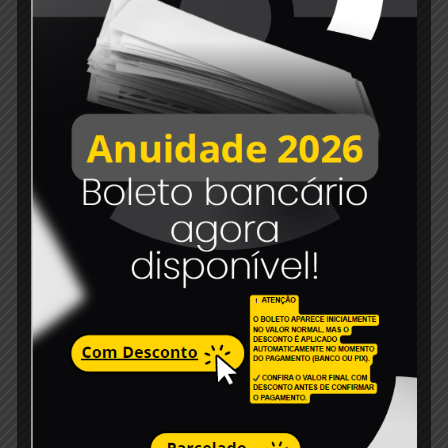
27 de maio de 2024
CRTRPE Consegue liminar contra o
município de Taquaritinga do Norte
Read more