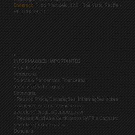
Endereço
:
R. do Riachuelo, 325 - Boa Vista, Recife -
PE, 50050-000
INFORMACOES IMPORTANTES
E-mails úteis:
Tesouraria:
Boletos e Pendencias Financeiras
tesouraria@crtrpe.gov.br
Secretaria:
- Pessoa Física, Declarações, Informações sobre
inscrição e valores de anuidades
secretaria15regiao@crtrpe.gov.br
- Pessoa Jurídica e Certificados SATR e Cadastro
secretaria@crtrpe.gov.br
Denuncia