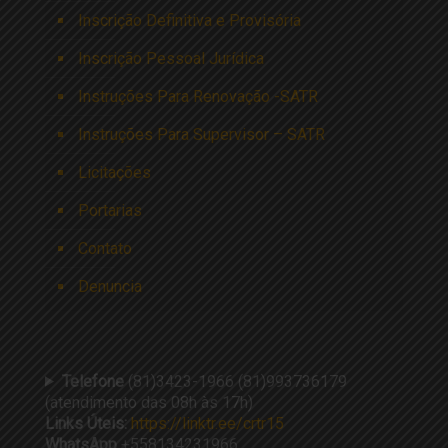
Inscrição Definitiva e Provisória
Inscrição Pessoal Jurídica
Instruções Para Renovação -SATR
Instruções Para Supervisor – SATR
Licitações
Portarias
Contato
Denuncia
Telefone
(81)3423-1966 (81)993736179
(atendimento das 08h às 17h)
Links Úteis:
https://linktr.ee/crtr15
WhatsApp
+558134231966