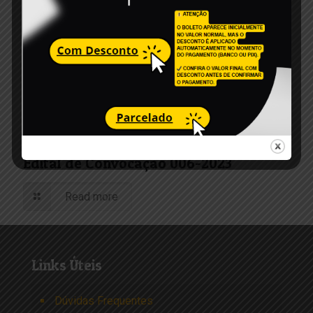
6 de dezembro de 2023
Edital de Convocação 006-2023
Read more
Links Úteis
Dúvidas Frequentes