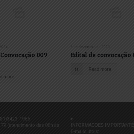
 2024
6 de dezembro de 2023
e Convocação 009
Edital de convocação
Read more
d more
81)3423-1966
79 (atendimento das 08h às
INFORMACOES IMPORTANTE
E-mails úteis: