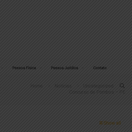
Pessoa Física
Pessoa Jurídica
Contato
Home
Notícias
Uncategorized
Concurso de Pombos – PE
Show all