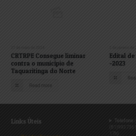
27 de maio de 2024
2 de janeiro de
CRTRPE Consegue liminar
Edital d
contra o município de
-2023
Taquaritinga do Norte
Rea
Read more
Links Úteis
Telefone
(
(81)9937361
17h)