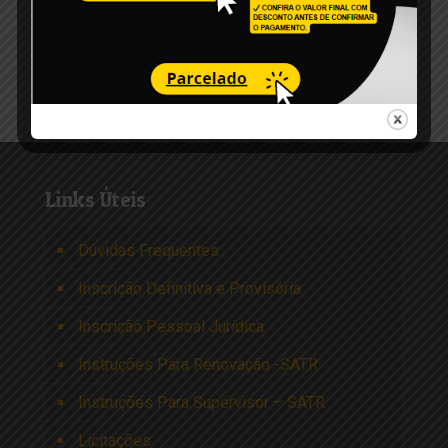
6 de dezembro de 2023
Edital de Convocação 006-2023
Read more
Links Úteis
Dúvidas Frequentes
Inscrição Definitiva e Provisória
Inscrição Pessoal Jurídica
Instruções Para Renovação -SATR
Instruções Para Supervisor – SATR
Licitações