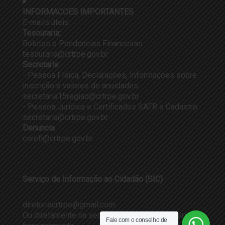
INFORMACOES IMPORTANTES
E-mails úteis:
Tesouraria:
Boletos e Pendencias Financeiras
tesouraria@crtrpe.gov.br
Secretaria:
- Pessoa Física, Declarações, Informações sobre
inscrição e valores de anuidades
secretaria15regiao@crtrpe.gov.br
- Pessoa Jurídica e Certificados SATR e Cadastro
secretaria@crtrpe.gov.br
Denuncia
corefi@crtrpe.gov.br
Serviço de Informação ao Cidadão (SIC)
diretoriacrtrpe@gmail.com
Ou diretamente na sede do CRTR-PE em horário de
Fale com o conselho de