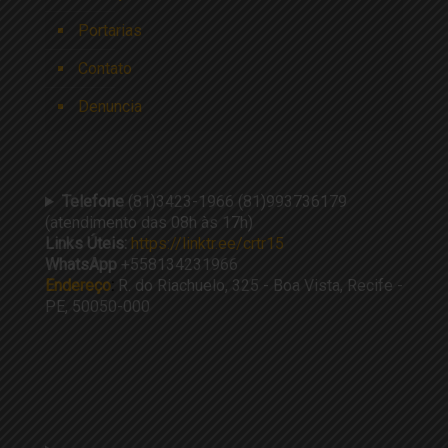
Portarias
Contato
Denuncia
Telefone
(81)3423-1966 (81)993736179
(atendimento das 08h às 17h)
Links Úteis:
https://linktr.ee/crtr15
WhatsApp
+558134231966
Endereço
:
R. do Riachuelo, 325 - Boa Vista, Recife -
PE, 50050-000