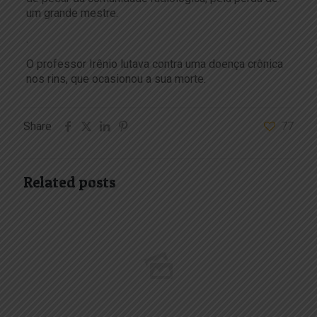
um grande mestre.
.
O professor Irênio lutava contra uma doença crônica
nos rins, que ocasionou a sua morte.
Share
77
Related posts