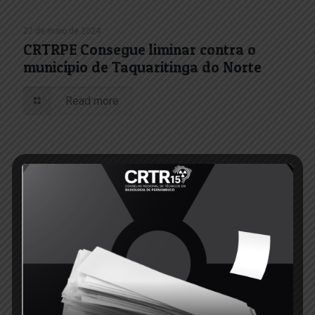
27 de maio de 2024
CRTRPE Consegue liminar contra o
município de Taquaritinga do Norte
Read more
2 de janeiro de 2024
Edital de Convocação 009 -2023