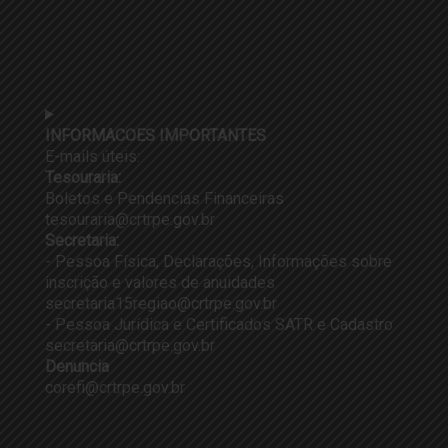
INFORMACOES IMPORTANTES
E-mails úteis:
Tesouraria:
Boletos e Pendencias Financeiras
tesouraria@crtrpe.gov.br
Secretaria:
- Pessoa Física, Declarações, Informações sobre
inscrição e valores de anuidades
secretaria15regiao@crtrpe.gov.br
- Pessoa Jurídica e Certificados SATR e Cadastro
secretaria@crtrpe.gov.br
Denuncia
corefi@crtrpe.gov.br