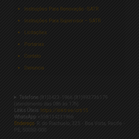
Instruções Para Renovação -SATR
Instruções Para Supervisor – SATR
Licitações
Portarias
Contato
Denuncia
Telefone
(81)3423-1966 (81)993736179
(atendimento das 08h às 17h)
Links Úteis:
https://linktr.ee/crtr15
WhatsApp
+558134231966
Endereço
:
R. do Riachuelo, 325 - Boa Vista, Recife -
PE, 50050-000