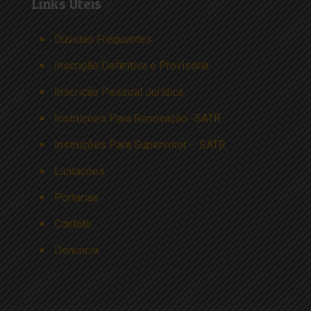
Links Úteis
Dúvidas Frequentes
Inscrição Definitiva e Provisória
Inscrição Pessoal Jurídica
Instruções Para Renovação -SATR
Instruções Para Supervisor – SATR
Licitações
Portarias
Contato
Denuncia