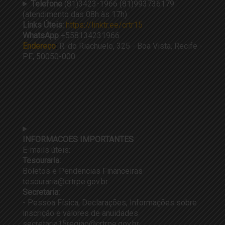
Telefone
(81)3423-1966 (81)993736179
(atendimento das 08h às 17h)
Links Úteis:
https://linktr.ee/crtr15
WhatsApp
+558134231966
Endereço
:
R. do Riachuelo, 325 - Boa Vista, Recife -
PE, 50050-000
INFORMACOES IMPORTANTES
E-mails úteis:
Tesouraria:
Boletos e Pendencias Financeiras
tesouraria@crtrpe.gov.br
Secretaria:
- Pessoa Física, Declarações, Informações sobre
inscrição e valores de anuidades
secretaria15regiao@crtrpe.gov.br