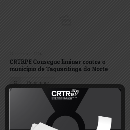
27 de maio de 2024
CRTRPE Consegue liminar contra o
município de Taquaritinga do Norte
Read more